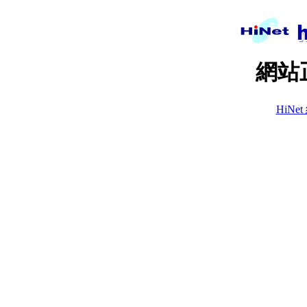
網站
HiN